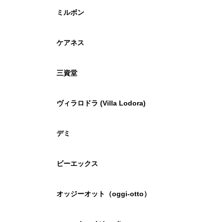
ミルボン
ケアネス
三資堂
ヴィラロドラ (Villa Lodora)
デミ
ビーエックス
オッジーオット（oggi-otto）