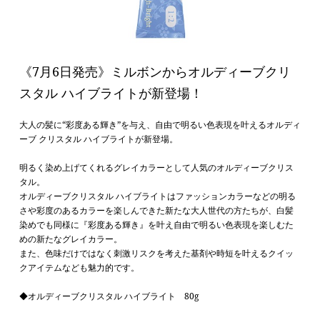
《7月6日発売》ミルボンからオルディーブクリ
スタル ハイブライトが新登場！
大人の髪に“彩度ある輝き”を与え、自由で明るい色表現を叶えるオルディ
ーブ クリスタル ハイブライトが新登場。
明るく染め上げてくれるグレイカラーとして人気のオルディーブクリス
タル。
オルディーブクリスタル ハイブライトはファッションカラーなどの
明る
さや彩度のあるカラーを楽しんできた新たな大人世代
の方たちが、白髪
染めでも同様に
『彩度ある輝き』
を叶え自由で明るい色表現を楽しむた
めの新たなグレイカラー。
また、色味だけではなく
刺激リスクを考えた基剤や時短を叶えるクイッ
クアイテム
なども魅力的です。
◆オルディーブクリスタル ハイブライト 80g