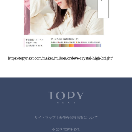
https://topynext.com/maker/milbon/ordeve-crystal-high-bright/
サイトマップ
著作権保護法案について
© 2017 TOPYNEXT.