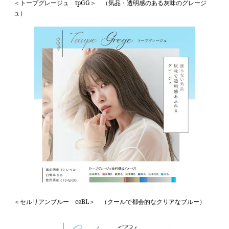
＜トープグレージュ tpGG＞ （気品・透明感のある灰味のグレージ
ュ）
＜セルリアンブルー ceBL＞ （クールで都会的なクリアなブルー）