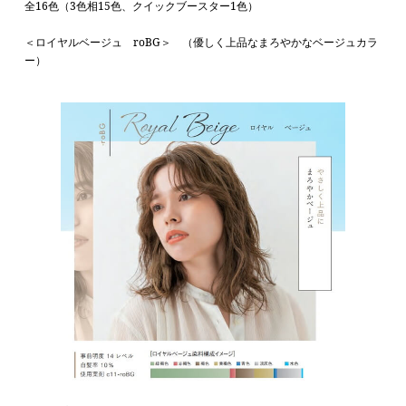
全16色（3色相15色、クイックブースター1色）
＜
ロイヤルベージュ roBG
＞
（優しく上品なまろやかなベージュカラ
ー）