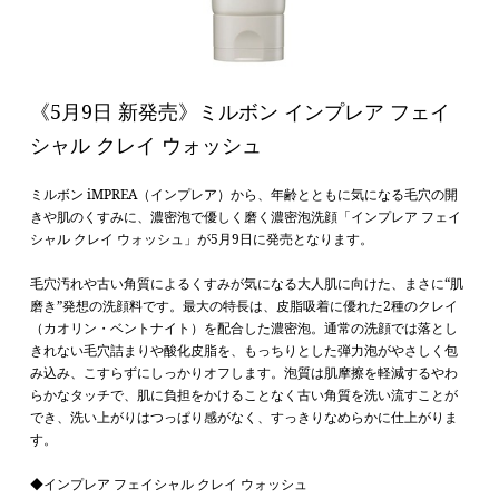
《5月9日 新発売》ミルボン インプレア フェイ
シャル クレイ ウォッシュ
ミルボン iMPREA（インプレア）から、
年齢とともに気になる毛穴の開
きや肌のくすみに、濃密泡で優しく磨く濃密泡洗顔
「インプレア
フェイ
シャル クレイ ウォッシュ
」
が5月9日に発売となります。
毛穴汚れや古い角質によるくすみが気になる大人肌に向けた、まさに“肌
磨き”発想の洗顔料です。最大の特長は、皮脂吸着に優れた2種のクレイ
（カオリン・ベントナイト）を配合した濃密泡。通常の洗顔では落とし
きれない毛穴詰まりや酸化皮脂を、もっちりとした弾力泡がやさしく包
み込み、こすらずにしっかりオフします。泡質は肌摩擦を軽減するやわ
らかなタッチで、肌に負担をかけることなく古い角質を洗い流すことが
でき、洗い上がりはつっぱり感がなく、すっきりなめらかに仕上がりま
す。
◆
インプレア フェイシャル クレイ ウォッシュ