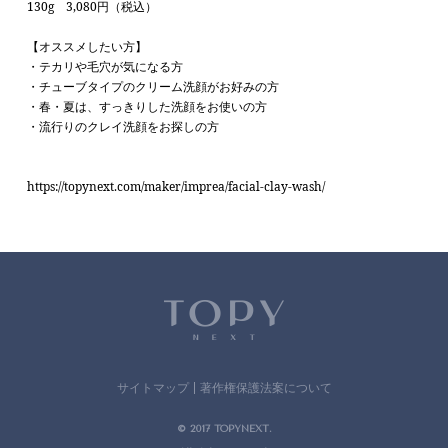
130g 3,080円（税込）
【オススメしたい方】
・
テカリや毛穴が気になる方
・チューブタイプのクリーム洗顔がお好みの方
・春・夏は、すっきりした洗顔をお使いの方
・流行りのクレイ洗顔をお探しの方
https://topynext.com/maker/imprea/facial-clay-wash/
サイトマップ
著作権保護法案について
© 2017 TOPYNEXT.