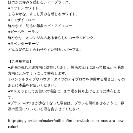
ほのかに赤みを感じるシアーブラック。
●コットンホワイト
まろやかな、すこし黄みを感じるホワイト。
●ミモザイエロー
鮮やかで、明るい印象のピュアイエロー。
●ガーベラコーラル
鮮やかな、オレンジみのある春らしいコーラルピンク。
●ラベンダーモーヴ
どんな髪色にも合わせやすい明るいパープル。
【ご使用方法】
●眉毛の流れと逆方向に塗布したあと、眉毛の流れに沿って
根元から毛先
方向にとかすようにして塗布します。
※ペンシルタイプやパウダータイプのアイブロウを併用する場合は、その
あとに本品をお使いください。
●
マスカラとしてお使いの場合は、まつ毛を持ち上げるように塗布しま
す。
●
ブラシへのつきが少なくなった場合は、ブラシを回転させるように、
容
器の壁面についている液を含ませてください。
https://topynext.com/maker/milbon/im-browlash-color-mascara-new-
color/