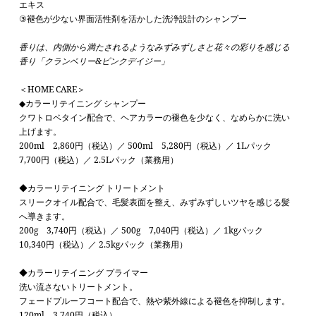
エキス
③褪色が少ない界面活性剤を活かした洗浄設計のシャンプー
香りは、内側から満たされるようなみずみずしさと花々の彩りを感じる
香り「クランベリー&ピンクデイジー」
＜HOME CARE＞
◆カラーリテイニング シャンプー
クワトロベタイン配合で、ヘアカラーの褪色を少なく、なめらかに洗い
上げます。
200ml 2,860円（税込）／ 500ml 5,280円（税込）／ 1Lパック
7,700円（税込）／ 2.5Lパック（業務用）
◆
カラーリテイニング トリートメント
スリークオイル配合で、毛髪表面を整え、みずみずしいツヤを感じる髪
へ導きます。
200g 3,740円（税込）／ 500g 7,040円（税込）／ 1kgパック
10,340円（税込）／ 2.5kgパック（業務用）
◆
カラーリテイニング プライマー
洗い流さないトリートメント。
フェードプルーフコート配合で、熱や紫外線による褪色を抑制します。
12
0ml 3,740円（税込）