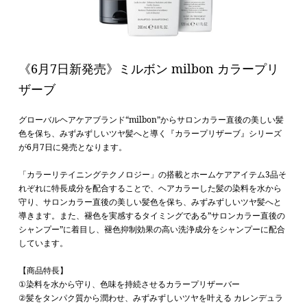
《6月7日新発売》ミルボン milbon カラープリ
ザーブ
グローバルヘアケアブランド“milbon”から
サロンカラー直後の美しい髪
色を保ち、みずみずしいツヤ髪へと導く
『
カラープリザーブ
』シリーズ
が6
月7日に発売となります。
「カラーリテイニングテクノロジー」の搭載とホームケアアイテム3品そ
れぞれに特長成分を配合することで、ヘアカラーした髪の染料を水から
守り、サロンカラー直後の美しい髪色を保ち、みずみずしいツヤ髪へと
導きます。また、褪色を実感するタイミングである”サロンカラー直後の
シャンプー”に着目し、褪色抑制効果の高い洗浄成分をシャンプーに配合
しています。
【商品特長】
①
染料を水から守り、色味を持続させるカラープリザーバー
②髪をタンパク質から潤わせ、みずみずしいツヤを叶える カレンデュラ