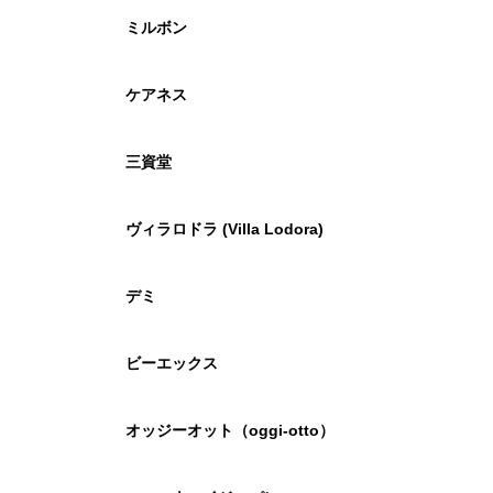
ミルボン
ケアネス
三資堂
ヴィラロドラ (Villa Lodora)
デミ
ビーエックス
オッジーオット（oggi-otto）