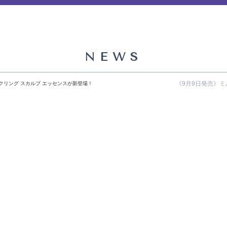
NEWS
《9月9日発売》ミ
クリング スカルプ エッセンスが新登場！