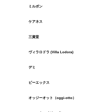
ミルボン
ケアネス
三資堂
ヴィラロドラ (Villa Lodora)
デミ
ビーエックス
オッジーオット（oggi-otto）