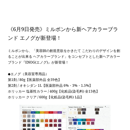
《6月9日発売》ミルボンから新ヘアカラーブラ
ンド エノグが新登場！
ミルボンから、
「美容師の創造意欲をかきたて こだわりのデザインを創
ることが出来る ヘアカラーブランド」をコンセプトとした新ヘアカラー
ブランド『ENOG(エノグ)』が新登場！
◆
エノグ（美容室専用品）
第1剤 / 80g【医薬部外品 全39色】
第2剤 / オキシダン 1L【医薬部外品 6%・3%・1.5%】
ホリッカー 塩基性カラー / 400g【化粧品(染毛料) 全13色】
ホリッカー クリア / 600g【化粧品(染毛料) 1品】