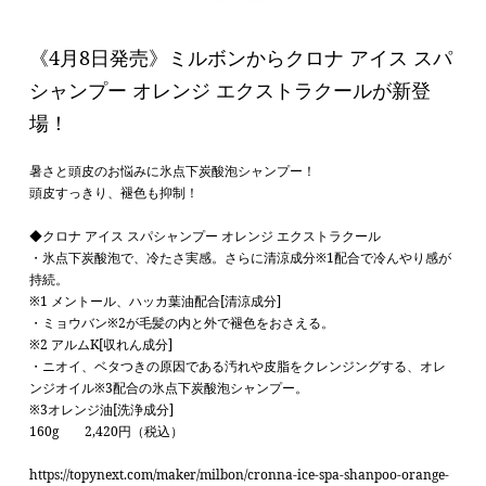
《4月8日発売》ミルボンからクロナ アイス スパ
シャンプー オレンジ エクストラクールが新登
場！
暑さと頭皮のお悩みに氷点下炭酸泡シャンプー！
頭皮すっきり、褪色も抑制！
◆クロナ アイス スパシャンプー オレンジ エクストラクール
・氷点下炭酸泡で、冷たさ実感。さらに清涼成分※1配合で冷んやり感が
持続。
※1 メントール、ハッカ葉油配合[清涼成分]
・ミョウバン※2が毛髪の内と外で褪色をおさえる。
※2 アルムK[収れん成分]
・ニオイ、ベタつきの原因である汚れや皮脂をクレンジングする、オレ
ンジオイル※3配合の氷点下炭酸泡シャンプー。
※3オレンジ油[洗浄成分]
160g 2,420円（税込）
https://topynext.com/maker/milbon/cronna-ice-spa-shanpoo-orange-