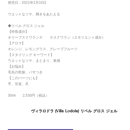
発売日：2021年2月10日
ウエットなツヤ、輝きをあたえる
◆リベル グロス ジェル
【特長成分】
オリーブスクワラン
※
※スクワラン（エモリエント成分）
【アロマ】
オレンジ、レモングラス、グレープフルーツ
【スタイリング キーワード】
ウエットなツヤ、まとまり、束感
【お悩み】
毛先の乾燥、パサつき
【このパーツにも】
手、甘皮、爪
30ml 2,530円（税込）
ヴィラロドラ (Villa Lodola) リベル グロス ジェル