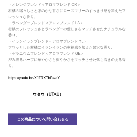
・オレンジブレンド＜アロマブレンド OR＞
柑橘の瑞々しさとほのかな甘さにローズマリーのすっきり感を加えたフ
レッシュな香り。
・ラベンダーブレンド＜アロマブレンド LA＞
柑橘のフレッシュさとラベンダーの優しさをマッチさせたナチュラルな
香り。
・イランイランブレンド＜アロマブレンド YL＞
フワッとした柑橘にイランイランの幸福感を加えた贅沢な香り。
・ゼラニウムブレンド＜アロマブレンド GE＞
澄み渡るハーブに華やかさと爽やかさをマッチさせた落ち着きのある香
り。
https://youtu.be/XJZRXThBwaY
ウタウ（UTAU）
この商品について問い合わせる