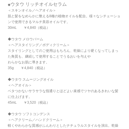
ウタウ リッチオイルセラム
◆
＜スキンオイル／ヘアオイル＞
肌と髪をなめらかに整える8種の植物オイルを配合。様々なシチェーショ
ンで使用できるマルチ美容オイルです。
30mL ￥4,840（税込）
◆ウタウ メロウバーム
＜ヘアスタイリング／ボディクリーム＞
スタイリングとしてのご使用はもちろん、乾燥により硬くなってしまっ
た角質も、継続して使用することでうるおいを与えや
わらかなお肌に導きます。
35g ￥4,840（税込）
◆ウタウ スムージングオイル
＜ヘアオイル＞
ベタつかないサラサラな指通りとほどよい束感でツヤのあるきれいな髪
に仕上げます。
45mL ￥3,520（税込）
◆ウタウ ソフトコンデンス
＜ヘアクリーム／ハンドクリーム＞
軽くやわらかな質感がふんわりとしたナチュラルスタイルを演出。乾燥