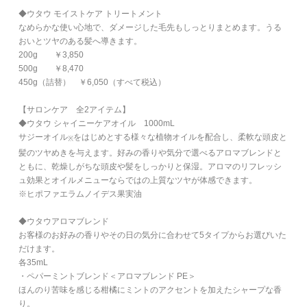
◆ウタウ モイストケア トリートメント
なめらかな使い心地で、ダメージした毛先もしっとりまとめます。うる
おいとツヤのある髪へ導きます。
200g ￥3,850
500g ￥8,470
450g（詰替） ￥6,050（すべて税込）
【サロンケア 全2アイテム】
◆ウタウ
シャイニーケアオイル
1000mL
サジーオイル
をはじめとする様々な植物オイルを配合し、柔軟な頭皮と
※
髪のツヤめきを与えます。好みの香りや気分で選べるアロマブレンドと
ともに、乾燥しがちな頭皮や髪をしっかりと保湿。アロマのリフレッシ
ュ効果とオイルメニューならではの上質なツヤが体感できます。
※ヒポファエラムノイデス果実油
◆ウタウアロマブレンド
お客様のお好みの香りやその日の気分に合わせて5タイプからお選びいた
だけます。
各35mL
・
ペパーミントブレンド＜アロマブレンド PE＞
ほんのり苦味を感じる柑橘にミントのアクセントを加えたシャープな香
り。