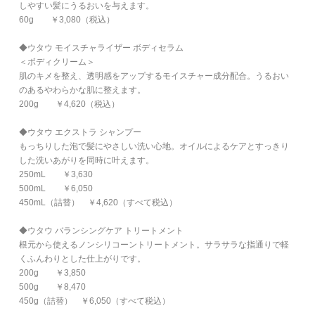
しやすい髪にうるおいを与えます。
60g ￥3,080（税込）
◆ウタウ モイスチャライザー ボディセラム
＜ボディクリーム＞
肌のキメを整え、透明感をアップするモイスチャー成分配合。うるおい
のあるやわらかな肌に整えます。
200g ￥4,620（税込）
◆ウタウ エクストラ シャンプー
もっちりした泡で髪にやさしい洗い心地。オイルによるケアとすっきり
した洗いあがりを同時に叶えます。
250mL ￥3,630
500mL ￥6,050
450mL（詰替） ￥4,620（すべて税込）
◆ウタウ バランシングケア トリートメント
根元から使えるノンシリコーントリートメント。サラサラな指通りで軽
くふんわりとした仕上がりです。
200g ￥3,850
500g ￥8,470
450g（詰替） ￥6,050（すべて税込）